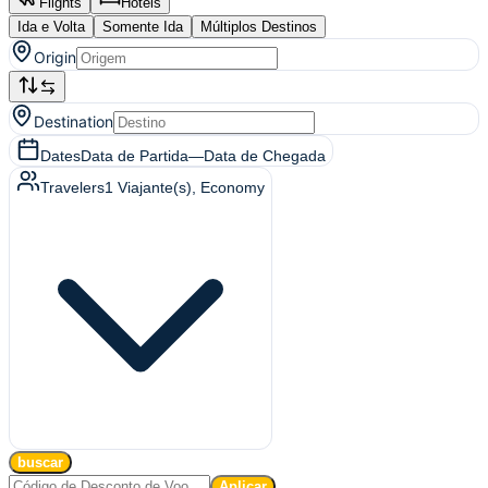
Flights
Hotels
Ida e Volta
Somente Ida
Múltiplos Destinos
Origin
Destination
Dates
Data de Partida
—
Data de Chegada
Travelers
1
Viajante(s)
, Economy
buscar
Aplicar