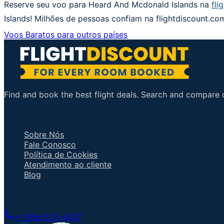
Reserve seu voo para Heard And Mcdonald Islands na
fli
Islands! Milhões de pessoas confiam na flightdiscount.c
Voos Baratos para outros países
Find and book the best flight deals. Search and compare ov
Links Importantes
Sobre Nós
Fale Conosco
Política de Cookies
Atendimento ao cliente
Blog
Falar com um Agente
+1 858-222-4037