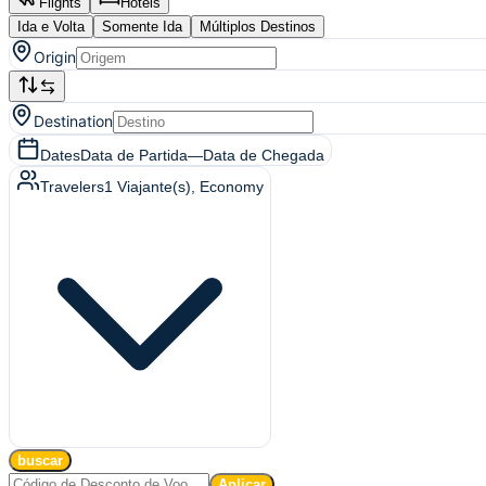
Flights
Hotels
Ida e Volta
Somente Ida
Múltiplos Destinos
Origin
Destination
Dates
Data de Partida
—
Data de Chegada
Travelers
1
Viajante(s)
, Economy
buscar
Aplicar