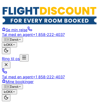
Se min rejse
Tal med en agent
+1 858-222-4037
🇩🇰
Dansk
kr
DKK
Ring til os
Tal med en agent
+1 858-222-4037
Mine bookinger
🇩🇰
Dansk
kr
DKK