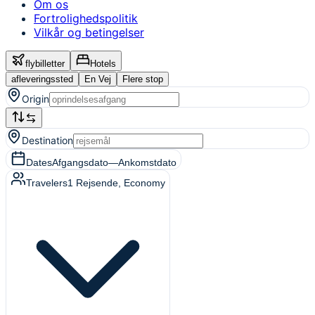
Om os
Fortrolighedspolitik
Vilkår og betingelser
flybilletter
Hotels
afleveringssted
En Vej
Flere stop
Origin
Destination
Dates
Afgangsdato
—
Ankomstdato
Travelers
1
Rejsende
, Economy