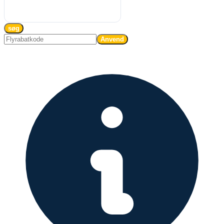
søg
Anvend