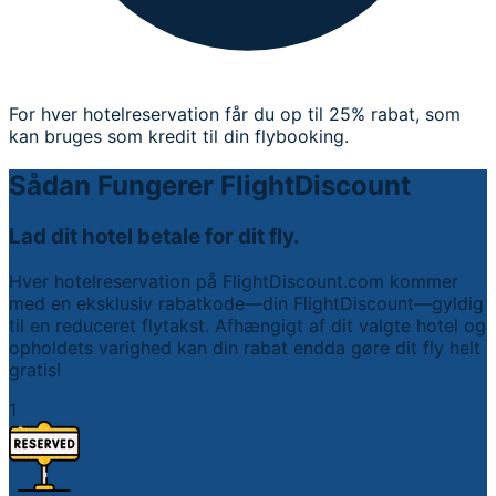
For hver hotelreservation får du op til 25% rabat, som
kan bruges som kredit til din flybooking.
Sådan Fungerer FlightDiscount
Lad dit hotel betale for dit fly.
Hver hotelreservation på FlightDiscount.com kommer
med en eksklusiv rabatkode—din FlightDiscount—gyldig
til en reduceret flytakst. Afhængigt af dit valgte hotel og
opholdets varighed kan din rabat endda gøre dit fly helt
gratis!
1