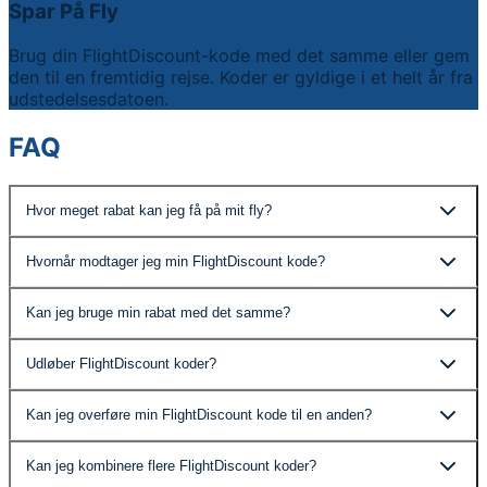
Spar På Fly
Brug din FlightDiscount-kode med det samme eller gem
den til en fremtidig rejse. Koder er gyldige i et helt år fra
udstedelsesdatoen.
FAQ
Hvor meget rabat kan jeg få på mit fly?
Rabatten varierer baseret på dit valgte hotel og
Hvornår modtager jeg min FlightDiscount kode?
opholdets længde. Nøjagtige beløb vises tydeligt under
hotelbooking.
Din kode leveres øjeblikkeligt når din hotelbooking er
Kan jeg bruge min rabat med det samme?
bekræftet.
Ja, du kan anvende din FlightDiscount kode med det
Udløber FlightDiscount koder?
samme eller gemme den til senere.
Ja, koder udløber et år efter udstedelse.
Kan jeg overføre min FlightDiscount kode til en anden?
Du kan bruge din FlightDiscount kode til at booke fly for
Kan jeg kombinere flere FlightDiscount koder?
dig selv eller en anden, men bookningen skal bruge