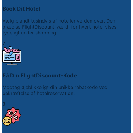
Book Dit Hotel
Vælg blandt tusindvis af hoteller verden over. Den
præcise FlightDiscount-værdi for hvert hotel vises
tydeligt under shopping.
2
Få Din FlightDiscount-Kode
Modtag øjeblikkeligt din unikke rabatkode ved
bekræftelse af hotelreservation.
3