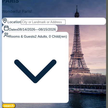
PARIS
Wonderful Paris!
Location
Dates
08/14/2026
—
08/15/2026
Rooms & Guests
2
Adults
,
0
Child(ren)
search