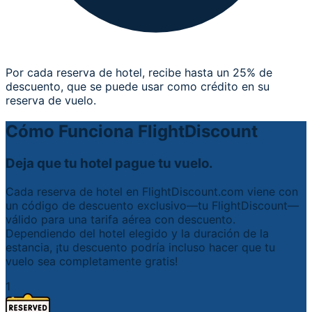
Por cada reserva de hotel, recibe hasta un 25% de
descuento, que se puede usar como crédito en su
reserva de vuelo.
Cómo Funciona FlightDiscount
Deja que tu hotel pague tu vuelo.
Cada reserva de hotel en FlightDiscount.com viene con
un código de descuento exclusivo—tu FlightDiscount—
válido para una tarifa aérea con descuento.
Dependiendo del hotel elegido y la duración de la
estancia, ¡tu descuento podría incluso hacer que tu
vuelo sea completamente gratis!
1