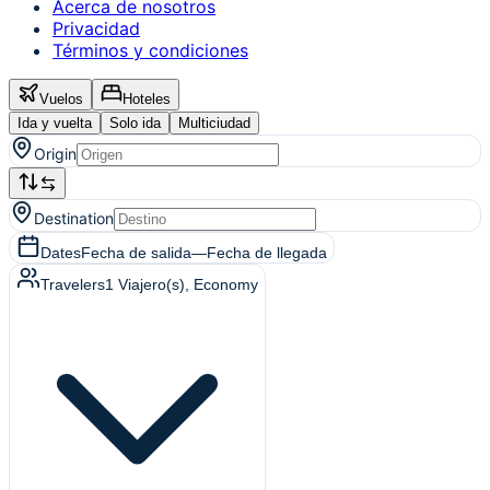
Acerca de nosotros
Privacidad
Términos y condiciones
Vuelos
Hoteles
Ida y vuelta
Solo ida
Multiciudad
Origin
Destination
Dates
Fecha de salida
—
Fecha de llegada
Travelers
1
Viajero(s)
, Economy