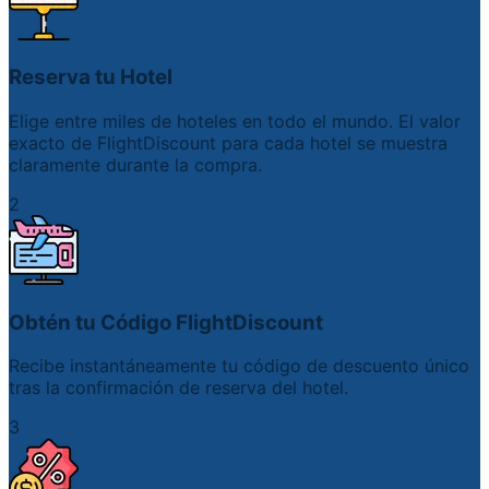
Reserva tu Hotel
Elige entre miles de hoteles en todo el mundo. El valor
exacto de FlightDiscount para cada hotel se muestra
claramente durante la compra.
2
Obtén tu Código FlightDiscount
Recibe instantáneamente tu código de descuento único
tras la confirmación de reserva del hotel.
3