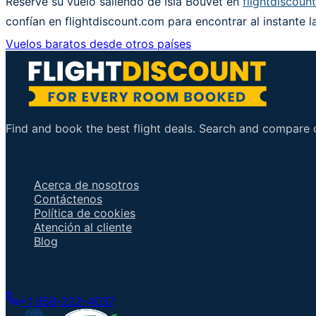
Reserve su vuelo saliendo de Isla Bouvet en
flightdiscoun
confían en flightdiscount.com para encontrar al instante l
Vuelos baratos desde otros países
Find and book the best flight deals. Search and compare ov
Enlaces importantes
Acerca de nosotros
Contáctenos
Política de cookies
Atención al cliente
Blog
Hable con un agente
+1 858-222-4037