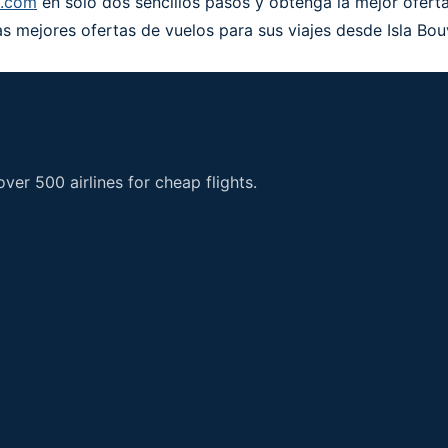
t.com
en solo dos sencillos pasos y obtenga la mejor oferta
as mejores ofertas de vuelos para sus viajes desde Isla Bou
er 500 airlines for cheap flights.