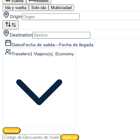
Vuelos
Hoteles
Ida y vuelta
Solo ida
Multiciudad
Origin
Destination
Dates
Fecha de salida
—
Fecha de llegada
Travelers
1
Viajero(s)
, Economy
buscar
Aplicar