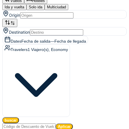
Vuelos
Hoteles
Ida y vuelta
Solo ida
Multiciudad
Origin
Destination
Dates
Fecha de salida
—
Fecha de llegada
Travelers
1
Viajero(s)
, Economy
buscar
Aplicar