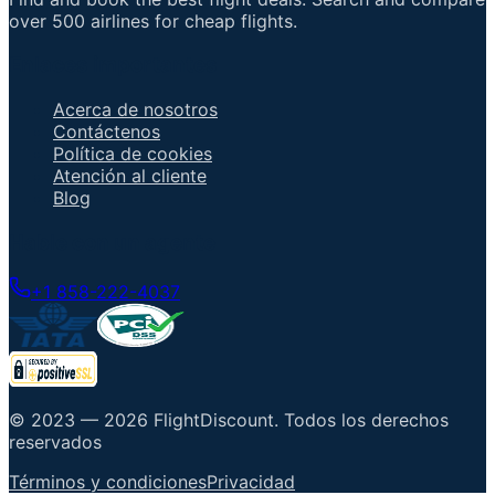
over 500 airlines for cheap flights.
Enlaces importantes
Acerca de nosotros
Contáctenos
Política de cookies
Atención al cliente
Blog
Hable con un agente
+1 858-222-4037
© 2023 —
2026
FlightDiscount
.
Todos los derechos
reservados
Términos y condiciones
Privacidad