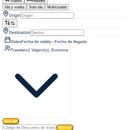
Vuelos
Hoteles
Ida y vuelta
Solo ida
Multiciudad
Origin
Destination
Dates
Fecha de salida
—
Fecha de llegada
Travelers
1
Viajero(s)
, Economy
buscar
Aplicar