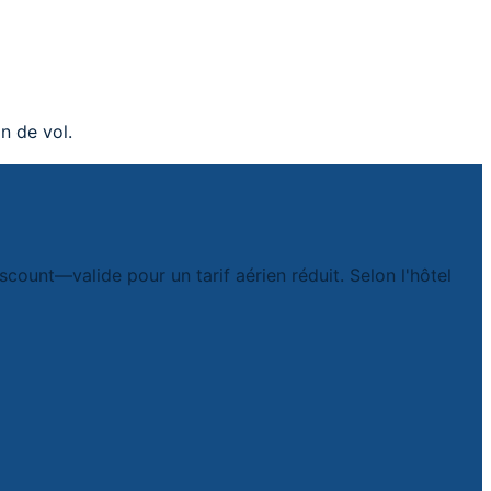
n de vol.
ount—valide pour un tarif aérien réduit. Selon l'hôtel