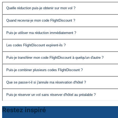
Quelle réduction puis-je obtenir sur mon vol ?
La réduction varie en fonction de l'hôtel choisi et de la d
Quand recevrai-je mon code FlightDiscount ?
Votre code est livré instantanément dès que votre réserva
Puis-je utiliser ma réduction immédiatement ?
Oui, vous pouvez appliquer votre code FlightDiscount imm
Les codes FlightDiscount expirent-ils ?
Oui, les codes expirent un an après leur émission.
Puis-je transférer mon code FlightDiscount à quelqu'un d'autre ?
Vous pouvez utiliser votre code FlightDiscount pour réser
Puis-je combiner plusieurs codes FlightDiscount ?
réservation d'hôtel originale.
Non, chaque code FlightDiscount ne peut être utilisé qu'u
Que se passe-t-il si j'annule ma réservation d'hôtel ?
Si votre réservation d'hôtel est annulée, votre code Flight
Puis-je réserver un vol sans réserver d'hôtel au préalable ?
Oui, vous pouvez rechercher et réserver des vols de maniè
Restez inspiré
confirmation d'une réservation d'hôtel.