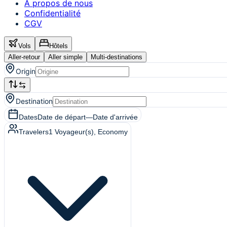
A propos de nous
Confidentialité
CGV
Vols
Hôtels
Aller-retour
Aller simple
Multi-destinations
Origin
Destination
Dates
Date de départ
—
Date d'arrivée
Travelers
1
Voyageur(s)
, Economy