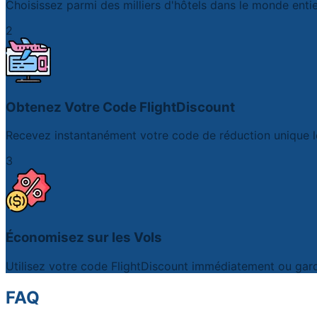
Choisissez parmi des milliers d'hôtels dans le monde entie
2
Obtenez Votre Code FlightDiscount
Recevez instantanément votre code de réduction unique lor
3
Économisez sur les Vols
Utilisez votre code FlightDiscount immédiatement ou gard
FAQ