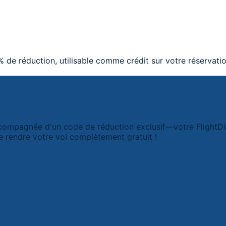
 de réduction, utilisable comme crédit sur votre réservatio
compagnée d'un code de réduction exclusif—votre FlightDisc
e rendre votre vol complètement gratuit !