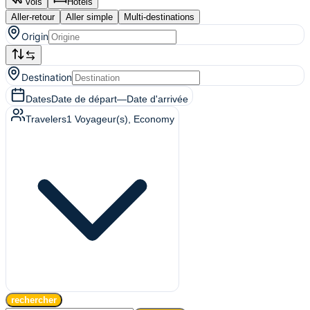
Vols
Hôtels
Aller-retour
Aller simple
Multi-destinations
Origin
Destination
Dates
Date de départ
—
Date d'arrivée
Travelers
1
Voyageur(s)
, Economy
rechercher