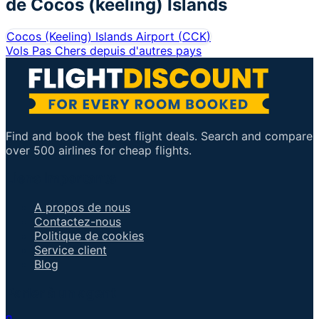
de
Cocos (keeling) Islands
Cocos (Keeling) Islands Airport
(
CCK
)
Vols Pas Chers depuis d'autres pays
Find and book the best flight deals. Search and compare
over 500 airlines for cheap flights.
Liens importants
A propos de nous
Contactez-nous
Politique de cookies
Service client
Blog
Parler à un agent