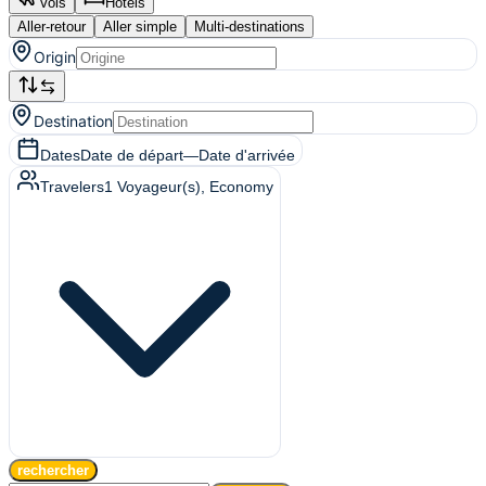
Vols
Hôtels
Aller-retour
Aller simple
Multi-destinations
Origin
Destination
Dates
Date de départ
—
Date d'arrivée
Travelers
1
Voyageur(s)
, Economy
rechercher