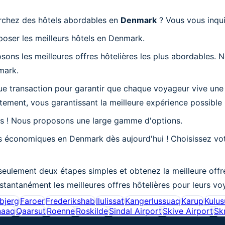
chez des hôtels abordables en
Denmark
? Vous vous inqu
poser les meilleurs hôtels en Denmark.
ns les meilleures offres hôtelières les plus abordables. N
nmark.
ue transaction pour garantir que chaque voyageur vive un
itement, vous garantissant la meilleure expérience possible
us ! Nous proposons une large gamme d'options.
 économiques en Denmark dès aujourd'hui ! Choisissez votr
eulement deux étapes simples et obtenez la meilleure offre
nstantanément les meilleures offres hôtelières pour leurs 
bjerg
Faroer
Frederikshab
Ilulissat
Kangerlussuaq
Karup
Kulus
naaq
Qaarsut
Roenne
Roskilde
Sindal Airport
Skive Airport
Sk