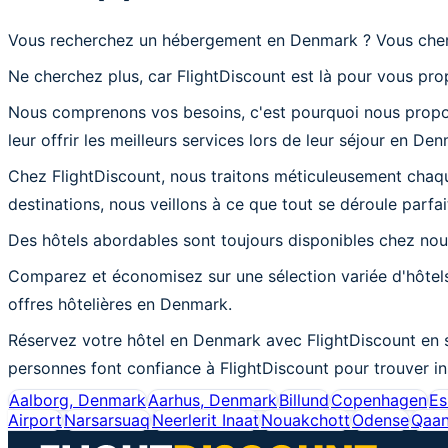
Vous recherchez un hébergement en Denmark ? Vous cher
Ne cherchez plus, car FlightDiscount est là pour vous pro
Nous comprenons vos besoins, c'est pourquoi nous proposo
leur offrir les meilleurs services lors de leur séjour en De
Chez FlightDiscount, nous traitons méticuleusement chaq
destinations, nous veillons à ce que tout se déroule parfa
Des hôtels abordables sont toujours disponibles chez no
Comparez et économisez sur une sélection variée d'hôtels
offres hôtelières en Denmark.
Réservez votre hôtel en Denmark avec FlightDiscount en s
personnes font confiance à FlightDiscount pour trouver i
Aalborg, Denmark
Aarhus, Denmark
Billund
Copenhagen
Es
Airport
Narsarsuaq
Neerlerit Inaat
Nouakchott
Odense
Qaa