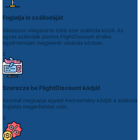
Foglalja le szállodáját
Válasszon világszerte több ezer szálloda közül. Az
egyes szállodák pontos FlightDiscount értéke
egyértelműen megjelenik vásárlás közben.
2
Szerezze be FlightDiscount kódját
Azonnal megkapja egyedi kedvezmény kódját a szálloda
foglalás megerősítése után.
3