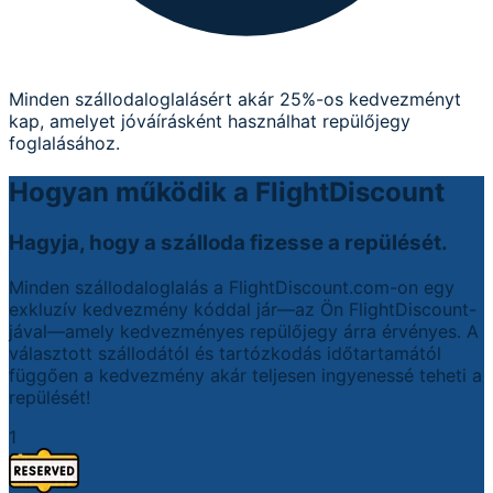
Minden szállodaloglalásért akár 25%-os kedvezményt
kap, amelyet jóváírásként használhat repülőjegy
foglalásához.
Hogyan működik a FlightDiscount
Hagyja, hogy a szálloda fizesse a repülését.
Minden szállodaloglalás a FlightDiscount.com-on egy
exkluzív kedvezmény kóddal jár—az Ön FlightDiscount-
jával—amely kedvezményes repülőjegy árra érvényes. A
választott szállodától és tartózkodás időtartamától
függően a kedvezmény akár teljesen ingyenessé teheti a
repülését!
1