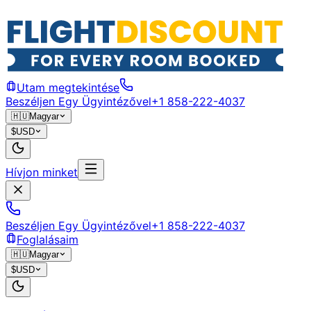
Utam megtekintése
Beszéljen Egy Ügyintézővel
+1 858-222-4037
🇭🇺
Magyar
$
USD
Hívjon minket
Beszéljen Egy Ügyintézővel
+1 858-222-4037
Foglalásaim
🇭🇺
Magyar
$
USD