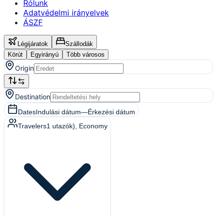
Rólunk
Adatvédelmi irányelvek
ÁSZF
Légijáratok
Szállodák
Körút
Egyirányú
Több városos
Origin
Destination
Dates
Indulási dátum
—
Érkezési dátum
Travelers
1
utazók)
, Economy