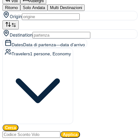
Voli
Alberghi
Ritorno
Solo Andata
Multi Destinazioni
Origin
Destination
Dates
Data di partenza
—
data d'arrivo
Travelers
1
persone
, Economy
Cerca
Applica