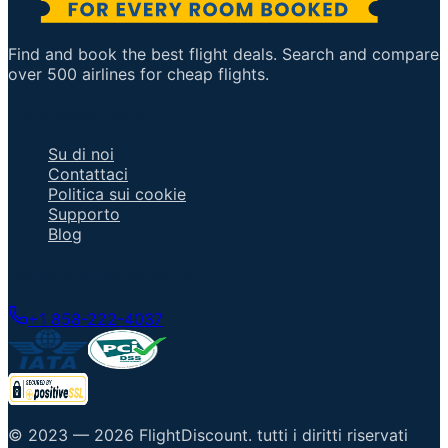
Find and book the best flight deals. Search and compare
over 500 airlines for cheap flights.
Link Importanti
Su di noi
Contattaci
Politica sui cookie
Supporto
Blog
Parla con un Agente
+1 858-222-4037
© 2023 —
2026
FlightDiscount
.
tutti i diritti riservati