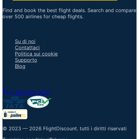
Find and book the best flight deals. Search and compare
over 500 airlines for cheap flights.
Link Importanti
Su di noi
Contattaci
Politica sui cookie
Supporto
Blog
Parla con un Agente
+1 858-222-4037
© 2023 —
2026
FlightDiscount
.
tutti i diritti riservati