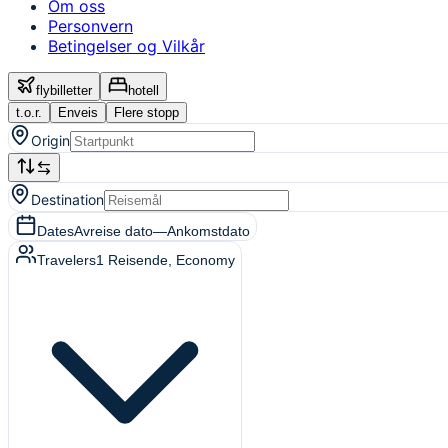
Om oss
Personvern
Betingelser og Vilkår
flybilletter
hotell
t.o.r.
Enveis
Flere stopp
Origin
Destination
Dates
Avreise dato
—
Ankomstdato
Travelers
1
Reisende
, Economy