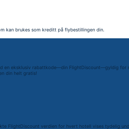
m kan brukes som kreditt på flybestillingen din.
en eksklusiv rabattkode—din FlightDiscount—gyldig for raba
n din helt gratis!
kte FlightDiscount verdien for hvert hotell vises tydelig un