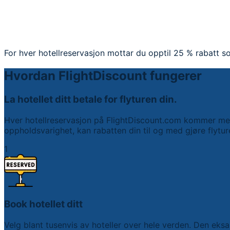
For hver hotellreservasjon mottar du opptil 25 % rabatt so
Hvordan FlightDiscount fungerer
La hotellet ditt betale for flyturen din.
Hver hotellreservasjon på FlightDiscount.com kommer med 
oppholdsvarighet, kan rabatten din til og med gjøre flyture
1
Book hotellet ditt
Velg blant tusenvis av hoteller over hele verden. Den eksa