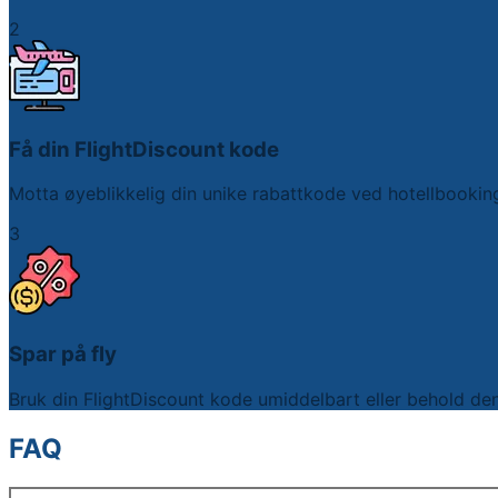
2
Få din FlightDiscount kode
Motta øyeblikkelig din unike rabattkode ved hotellbookin
3
Spar på fly
Bruk din FlightDiscount kode umiddelbart eller behold den f
FAQ