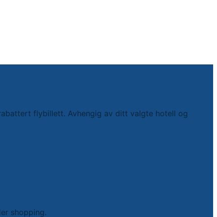
ttert flybillett. Avhengig av ditt valgte hotell og
der shopping.