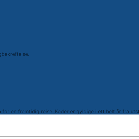
gbekreftelse.
or en fremtidig reise. Koder er gyldige i ett helt år fra ut