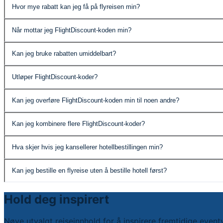
Hvor mye rabatt kan jeg få på flyreisen min?
Rabatten varierer basert på valgt hotell og oppholdslengde
Når mottar jeg FlightDiscount-koden min?
Koden din leveres umiddelbart når hotellbestillingen er bek
Kan jeg bruke rabatten umiddelbart?
Ja, du kan bruke FlightDiscount-koden din med en gang ell
Utløper FlightDiscount-koder?
Ja, koder utløper ett år etter utstedelse.
Kan jeg overføre FlightDiscount-koden min til noen andre?
Du kan bruke FlightDiscount-koden til å bestille flyreise
Kan jeg kombinere flere FlightDiscount-koder?
hotellreservasjonen.
Nei, hver FlightDiscount-kode kan kun brukes én gang og
Hva skjer hvis jeg kansellerer hotellbestillingen min?
Hvis hotellbestillingen din kanselleres, vil FlightDiscount
Kan jeg bestille en flyreise uten å bestille hotell først?
Ja, du kan søke og bestille flyreiser uavhengig, men spesie
Hold deg inspirert
Nøye utvalgt reiseinnhold for å inspirere fremtidige event