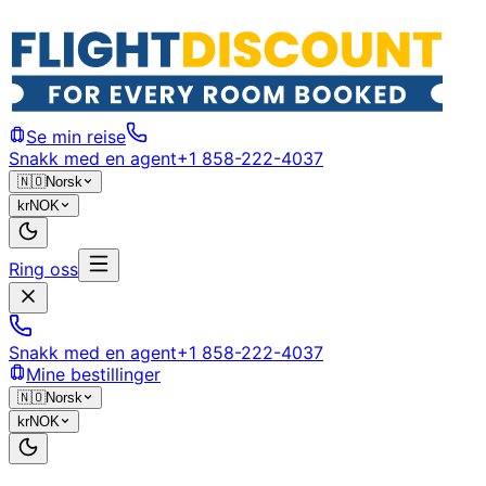
Se min reise
Snakk med en agent
+1 858-222-4037
🇳🇴
Norsk
kr
NOK
Ring oss
Snakk med en agent
+1 858-222-4037
Mine bestillinger
🇳🇴
Norsk
kr
NOK