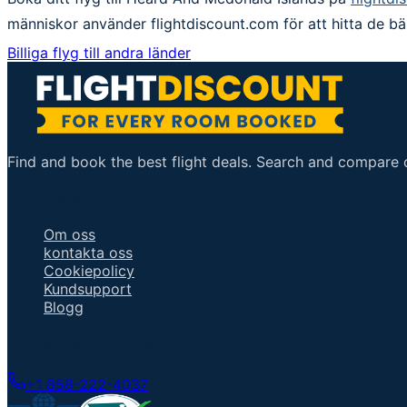
människor använder flightdiscount.com för att hitta de bä
Billiga flyg till andra länder
Find and book the best flight deals. Search and compare ov
Viktiga länkar
Om oss
kontakta oss
Cookiepolicy
Kundsupport
Blogg
Prata med en agent
+1 858-222-4037