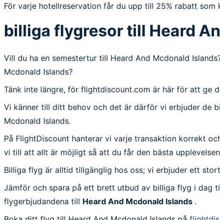
För varje hotellreservation får du upp till 25% rabatt so
billiga flygresor till Heard
Vill du ha en semestertur till Heard And Mcdonald Islands? 
Mcdonald Islands?
Tänk inte längre, för flightdiscount.com är här för att ge 
Vi känner till ditt behov och det är därför vi erbjuder de b
Mcdonald Islands.
På FlightDiscount hanterar vi varje transaktion korrekt och
vi till att allt är möjligt så att du får den bästa upplevels
Billiga flyg är alltid tillgänglig hos oss; vi erbjuder ett s
Jämför och spara på ett brett utbud av billiga flyg i dag 
flygerbjudandena till
Heard And Mcdonald Islands
.
Boka ditt flyg till Heard And Mcdonald Islands på
flightd