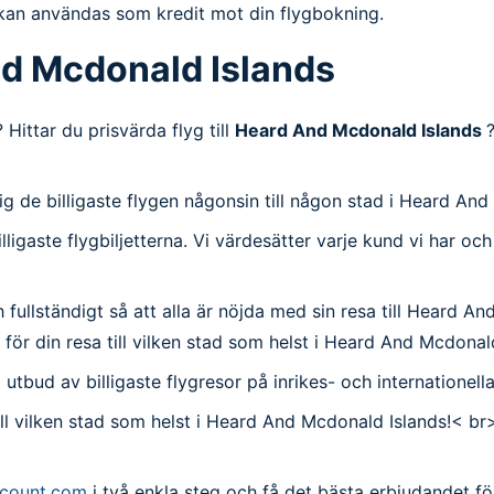
m kan användas som kredit mot din flygbokning.
 And Mcdonald Islands
Hittar du prisvärda flyg till
Heard And Mcdonald Islands
dig de billigaste flygen någonsin till någon stad i Heard An
illigaste flygbiljetterna. Vi värdesätter varje kund vi har o
 fullständigt så att alla är nöjda med sin resa till Heard An
en för din resa till vilken stad som helst i Heard And Mcdonal
tort utbud av billigaste flygresor på inrikes- och internatione
till vilken stad som helst i Heard And Mcdonald Islands!< br
iscount.com
i två enkla steg och få det bästa erbjudandet för