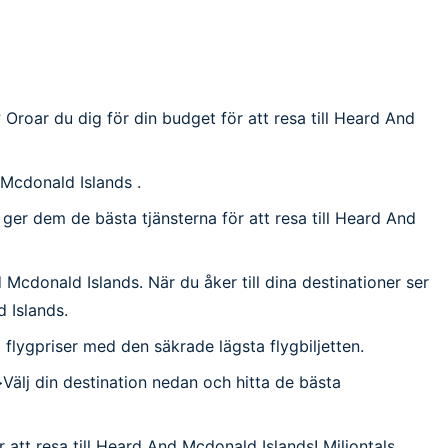
? Oroar du dig för din budget för att resa till Heard And
d Mcdonald Islands .
ch ger dem de bästa tjänsterna för att resa till Heard And
d Mcdonald Islands. När du åker till dina destinationer ser
d Islands.
lla flygpriser med den säkrade lägsta flygbiljetten.
>Välj din destination nedan och hitta de bästa
 att resa till Heard And Mcdonald Islands! Miljontals