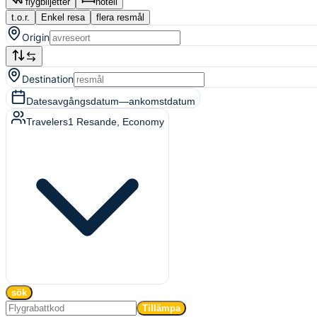
flygbiljetter
hotell
t.o.r.
Enkel resa
flera resmål
Origin
Destination
Dates
avgångsdatum
—
ankomstdatum
Travelers
1
Resande
, Economy
sök
Tillämpa