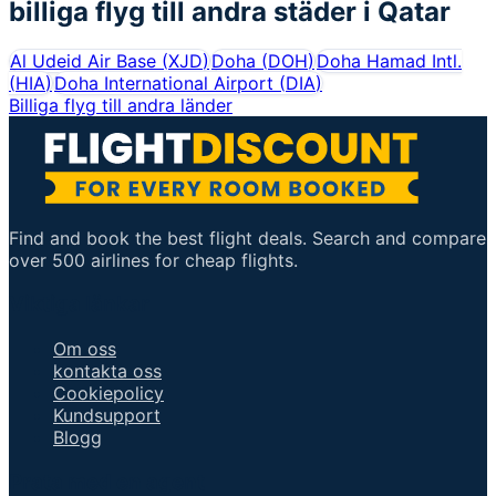
billiga flyg till andra städer i
Qatar
Al Udeid Air Base
(
XJD
)
Doha
(
DOH
)
Doha Hamad Intl.
(
HIA
)
Doha International Airport
(
DIA
)
Billiga flyg till andra länder
Find and book the best flight deals. Search and compare
over 500 airlines for cheap flights.
Viktiga länkar
Om oss
kontakta oss
Cookiepolicy
Kundsupport
Blogg
Prata med en agent