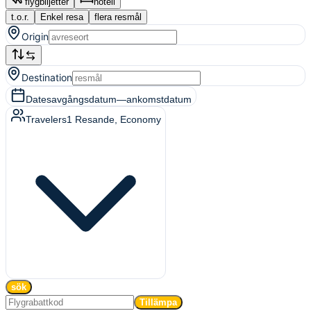
flygbiljetter
hotell
t.o.r.
Enkel resa
flera resmål
Origin
Destination
Dates
avgångsdatum
—
ankomstdatum
Travelers
1
Resande
, Economy
sök
Tillämpa