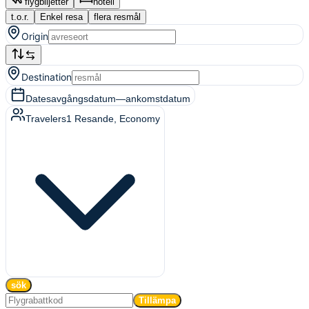
flygbiljetter
hotell
t.o.r.
Enkel resa
flera resmål
Origin
Destination
Dates
avgångsdatum
—
ankomstdatum
Travelers
1
Resande
, Economy
sök
Tillämpa