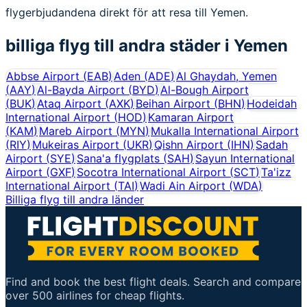
flygerbjudandena direkt för att resa till Yemen.
billiga flyg till andra städer i
Yemen
Abbse Airport
(
EAB
)
Aden
(
ADE
)
Al Ghaydah, Yemen
(
AAY
)
Al-Bayda Airport
(
BYD
)
Al-Bough Airport
(
BUK
)
Ataq Airport
(
AXK
)
Beihan Airport
(
BHN
)
Hodeidah
International Airport
(
HOD
)
Kamaran Airport
(
KAM
)
Mareb Airport
(
MYN
)
Mukalla International Airport
(
RIY
)
Mukeiras Airport
(
UKR
)
Qishn Airport
(
IHN
)
Sadah
Airport
(
SYE
)
Sana'a flygplats
(
SAH
)
Sayun International
Airport
(
GXF
)
Socotra International Airport
(
SCT
)
Ta'izz
International Airport
(
TAI
)
Wadi Ain Airport
(
WDA
)
Billiga flyg till andra länder
Find and book the best flight deals. Search and compare
over 500 airlines for cheap flights.