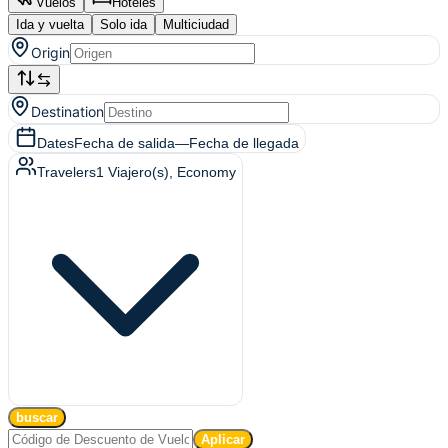
Vuelos
Hoteles
Ida y vuelta
Solo ida
Multiciudad
Origin
Destination
Dates
Fecha de salida
—
Fecha de llegada
Travelers
1
Viajero(s)
, Economy
buscar
Aplicar