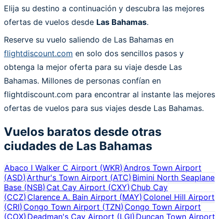
Elija su destino a continuación y descubra las mejores
ofertas de vuelos desde
Las Bahamas
.
Reserve su vuelo saliendo de Las Bahamas en
flightdiscount.com
en solo dos sencillos pasos y
obtenga la mejor oferta para su viaje desde Las
Bahamas. Millones de personas confían en
flightdiscount.com para encontrar al instante las mejores
ofertas de vuelos para sus viajes desde Las Bahamas.
Vuelos baratos desde otras
ciudades de
Las Bahamas
Abaco I Walker C Airport
(
WKR
)
Andros Town Airport
(
ASD
)
Arthur's Town Airport
(
ATC
)
Bimini North Seaplane
Base
(
NSB
)
Cat Cay Airport
(
CXY
)
Chub Cay
(
CCZ
)
Clarence A. Bain Airport
(
MAY
)
Colonel Hill Airport
(
CRI
)
Congo Town Airport
(
TZN
)
Congo Town Airport
(
COX
)
Deadman's Cay Airport
(
LGI
)
Duncan Town Airport