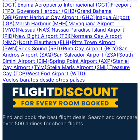
(
DCT
)
Exuma Aeropuerto Internacional
(
GGT
)
Freeport
(
FPO
)
Govenors Harbour
(
GHB
)
Grand Bahama
(
GBI
)
Great Harbour Cay Airport
(
GHC
)
Inagua Airport
(
IGA
)
Marsh Harbour
(
MHH
)
Mayaguana Airport
(
MYG
)
Nassau
(
NAS
)
Nassau Paradise Island Airport
(
PID
)
New Bight Airport
(
TBI
)
Normans Cay Airport
(
NMC
)
North Eleuthera
(
ELH
)
Pitts Town Airport
(
PWN
)
Rock Sound
(
RSD
)
Rum Cay Airport
(
RCY
)
San
Andros Airport
(
SAQ
)
San Salvador Airport
(
ZSA
)
South
Bimini Airport
(
BIM
)
Spring Point Airport
(
AXP
)
Staniel
Cay Airport
(
TYM
)
Stella Maris Airport
(
SML
)
Treasure
Cay
(
TCB
)
West End Airport
(
WTD
)
Vuelos baratos desde otros países
Find and book the best flight deals. Search and compare
over 500 airlines for cheap flights.
Enlaces importantes