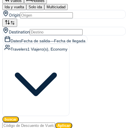
Vuelos
Hoteles
Ida y vuelta
Solo ida
Multiciudad
Origin
Destination
Dates
Fecha de salida
—
Fecha de llegada
Travelers
1
Viajero(s)
, Economy
buscar
Aplicar