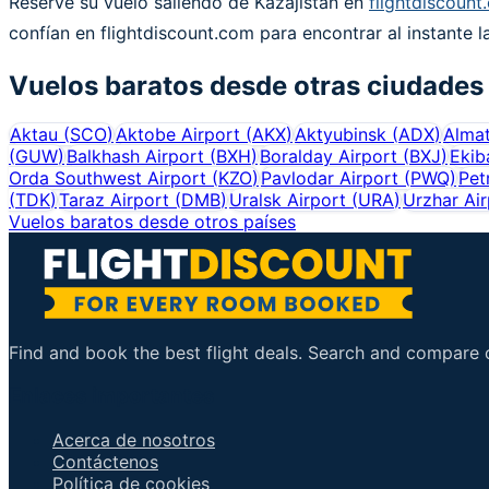
Reserve su vuelo saliendo de Kazajistán en
flightdiscount
confían en flightdiscount.com para encontrar al instante l
Vuelos baratos desde otras ciudades
Aktau
(
SCO
)
Aktobe Airport
(
AKX
)
Aktyubinsk
(
ADX
)
Alma
(
GUW
)
Balkhash Airport
(
BXH
)
Boralday Airport
(
BXJ
)
Ekib
Orda Southwest Airport
(
KZO
)
Pavlodar Airport
(
PWQ
)
Pet
(
TDK
)
Taraz Airport
(
DMB
)
Uralsk Airport
(
URA
)
Urzhar Air
Vuelos baratos desde otros países
Find and book the best flight deals. Search and compare ov
Enlaces importantes
Acerca de nosotros
Contáctenos
Política de cookies