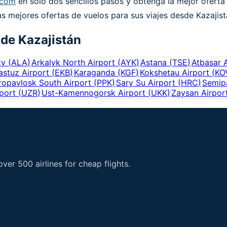
.com
en solo dos sencillos pasos y obtenga la mejor oferta 
as mejores ofertas de vuelos para sus viajes desde Kazajist
 de
Kazajistán
ty
(
ALA
)
Arkalyk North Airport
(
AYK
)
Astana
(
TSE
)
Atbasar 
astuz Airport
(
EKB
)
Karaganda
(
KGF
)
Kokshetau Airport
(
KO
ropavlosk South Airport
(
PPK
)
Sary Su Airport
(
HRC
)
Semipa
port
(
UZR
)
Ust-Kamennogorsk Airport
(
UKK
)
Zaysan Airpor
er 500 airlines for cheap flights.