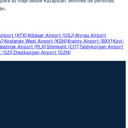
para su viaje desde Kazajistán. Millones de personas
án.
Airport
(
ATX
)
Atbasar Airport
(
USJ
)
Atyrau Airport
V
)
Kostanay West Airport
(
KSN
)
Krainiy Airport
(
BXY
)
Kzyl-
latinsk Airport
(
PLX
)
Shimkent
(
CIT
)
Taldykorgan Airport
t
(
SZI
)
Zhezkazgan Airport
(
DZN
)