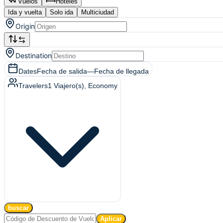
Vuelos
Hoteles
Ida y vuelta
Solo ida
Multiciudad
Origin
Destination
Dates
Fecha de salida
—
Fecha de llegada
Travelers
1
Viajero(s)
, Economy
buscar
Aplicar