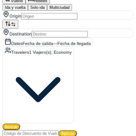
Vuelos
Hoteles
Ida y vuelta
Solo ida
Multiciudad
Origin
Destination
Dates
Fecha de salida
—
Fecha de llegada
Travelers
1
Viajero(s)
, Economy
buscar
Aplicar