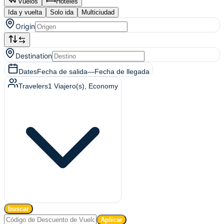
Vuelos
Hoteles
Ida y vuelta
Solo ida
Multiciudad
Origin
Destination
Dates
Fecha de salida
—
Fecha de llegada
Travelers
1
Viajero(s)
, Economy
buscar
Aplicar