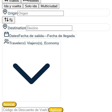
Vuelos
Hoteles
Ida y vuelta
Solo ida
Multiciudad
Origin
Destination
Dates
Fecha de salida
—
Fecha de llegada
Travelers
1
Viajero(s)
, Economy
buscar
Aplicar