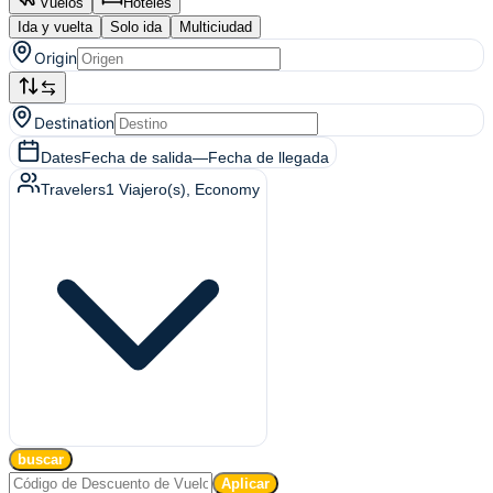
Vuelos
Hoteles
Ida y vuelta
Solo ida
Multiciudad
Origin
Destination
Dates
Fecha de salida
—
Fecha de llegada
Travelers
1
Viajero(s)
, Economy
buscar
Aplicar