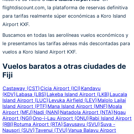
flightdiscount.com, la plataforma de reservas definitiva
para tarifas realmente súper económicas a Koro Island
Airport KXF.
Buscamos en todas las aerolíneas vuelos económicos y
le presentamos las tarifas aéreas más descontadas para
vuelos a Koro Island Airport KXF.
Vuelos baratos a otras ciudades de
Fiji
Castaway
(
CST
)
Cicia Airport
(
ICI
)
Kandavu
(
KDV
)
Labasa
(
LBS
)
Lakeba Island Airport
(
LKB
)
Laucala
Island Airport
(
LUC
)
Levuka Airfield
(
LEV
)
Malolo Lailai
Island Airport
(
PTF
)
Mana Island Airport
(
MNF
)
Moala
Airport
(
MFJ
)
Nadi
(
NAN
)
Natadola Airport
(
NTA
)
Ngau
Airport
(
NGI
)
Ono-i-Lau Airport
(
ONU
)
Rabi Island Airport
(
RBI
)
Rotuma Airport
(
RTA
)
Savusavu
(
SVU
)
Suva -
Nausori
(
SUV
)
Tavenui
(
TVU
)
Vanua Balavu Airport