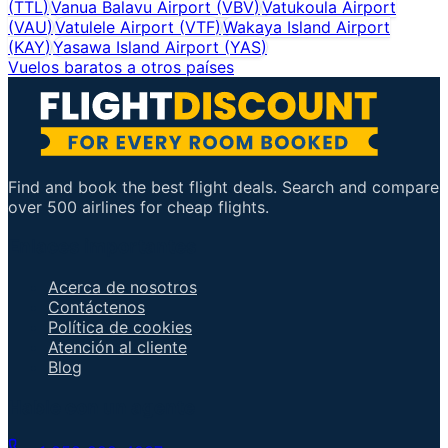
(
TTL
)
Vanua Balavu Airport
(
VBV
)
Vatukoula Airport
(
VAU
)
Vatulele Airport
(
VTF
)
Wakaya Island Airport
(
KAY
)
Yasawa Island Airport
(
YAS
)
Vuelos baratos a otros países
Find and book the best flight deals. Search and compare
over 500 airlines for cheap flights.
Enlaces importantes
Acerca de nosotros
Contáctenos
Política de cookies
Atención al cliente
Blog
Hable con un agente