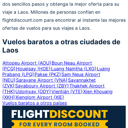
dos sencillos pasos y obtenga la mejor oferta para su
viaje a Laos. Millones de personas confían en
flightdiscount.com para encontrar al instante las mejores
ofertas de vuelos para sus viajes a Laos.
Vuelos baratos a otras ciudades de
Laos
Attopeu Airport
(
AOU
)
Boun Neau Airport
(
PCQ
)
Houeisay
(
HOE
)
Luang Namtha
(
LXG
)
Luang
Prabang
(
LPQ
)
Pakse
(
PKZ
)
Sam Neua Airport
(
NEU
)
Saravane Airport
(
VNA
)
Savannakhet
(
ZVK
)
Sayaboury Airport
(
ZBY
)
Thakhek Airport
(
THK
)
Udomxay
(
ODY
)
Vientián
(
VTE
)
Xien Khouang
(
XKH
)
Xienglom Airport
(
XIE
)
Vuelos baratos a otros países