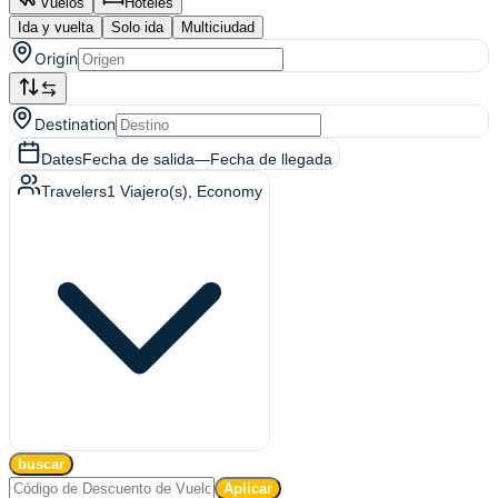
Vuelos
Hoteles
Ida y vuelta
Solo ida
Multiciudad
Origin
Destination
Dates
Fecha de salida
—
Fecha de llegada
Travelers
1
Viajero(s)
, Economy
buscar
Aplicar