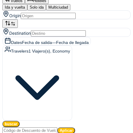
Vuelos
Hoteles
Ida y vuelta
Solo ida
Multiciudad
Origin
Destination
Dates
Fecha de salida
—
Fecha de llegada
Travelers
1
Viajero(s)
, Economy
buscar
Aplicar