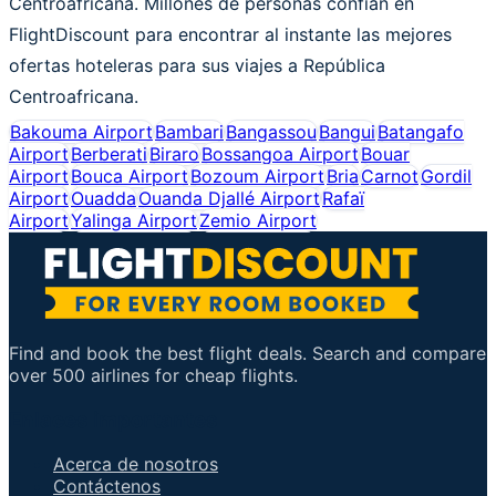
Centroafricana. Millones de personas confían en
FlightDiscount para encontrar al instante las mejores
ofertas hoteleras para sus viajes a República
Centroafricana.
Bakouma Airport
Bambari
Bangassou
Bangui
Batangafo
Airport
Berberati
Biraro
Bossangoa Airport
Bouar
Airport
Bouca Airport
Bozoum Airport
Bria
Carnot
Gordil
Airport
Ouadda
Ouanda Djallé Airport
Rafaï
Airport
Yalinga Airport
Zemio Airport
Find and book the best flight deals. Search and compare
over 500 airlines for cheap flights.
Enlaces importantes
Acerca de nosotros
Contáctenos