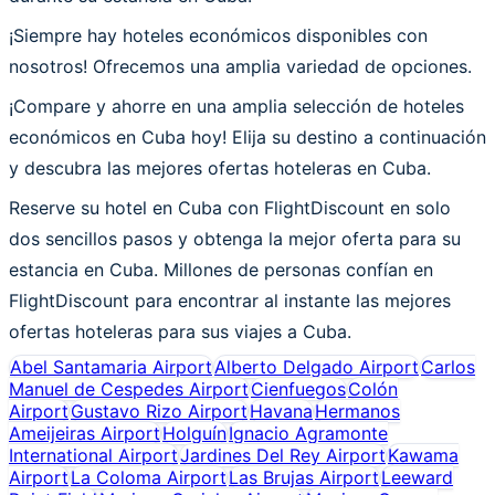
¡Siempre hay hoteles económicos disponibles con
nosotros! Ofrecemos una amplia variedad de opciones.
¡Compare y ahorre en una amplia selección de hoteles
económicos en Cuba hoy! Elija su destino a continuación
y descubra las mejores ofertas hoteleras en Cuba.
Reserve su hotel en Cuba con FlightDiscount en solo
dos sencillos pasos y obtenga la mejor oferta para su
estancia en Cuba. Millones de personas confían en
FlightDiscount para encontrar al instante las mejores
ofertas hoteleras para sus viajes a Cuba.
Abel Santamaria Airport
Alberto Delgado Airport
Carlos
Manuel de Cespedes Airport
Cienfuegos
Colón
Airport
Gustavo Rizo Airport
Havana
Hermanos
Ameijeiras Airport
Holguín
Ignacio Agramonte
International Airport
Jardines Del Rey Airport
Kawama
Airport
La Coloma Airport
Las Brujas Airport
Leeward