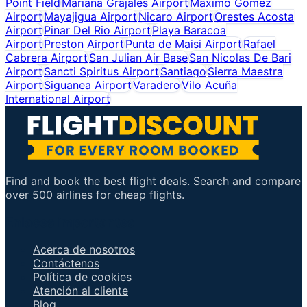
Point Field
Mariana Grajales Airport
Maximo Gomez
Airport
Mayajigua Airport
Nicaro Airport
Orestes Acosta
Airport
Pinar Del Rio Airport
Playa Baracoa
Airport
Preston Airport
Punta de Maisi Airport
Rafael
Cabrera Airport
San Julian Air Base
San Nicolas De Bari
Airport
Sancti Spiritus Airport
Santiago
Sierra Maestra
Airport
Siguanea Airport
Varadero
Vilo Acuña
International Airport
Find and book the best flight deals. Search and compare
over 500 airlines for cheap flights.
Enlaces importantes
Acerca de nosotros
Contáctenos
Política de cookies
Atención al cliente
Blog