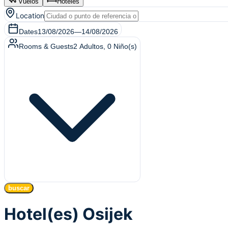
Vuelos
Hoteles
Location
Dates
13/08/2026
—
14/08/2026
Rooms & Guests
2
Adultos
,
0
Niño(s)
buscar
Hotel(es) Osijek