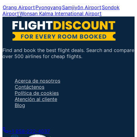
Orang Airport
Pyongyang
Samjiyŏn Airport
Sondok
Airport
Wonsan Kalma International Airport
Find and book the best flight deals. Search and compare
over 500 airlines for cheap flights.
Enlaces importantes
Acerca de nosotros
Contáctenos
Política de cookies
Atención al cliente
Blog
Hable con un agente
+1 858-222-4037