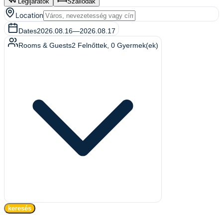
Légijáratok
Szállodák
Location
Dates
2026.08.16
—
2026.08.17
Rooms & Guests
2
Felnőttek
,
0
Gyermek(ek)
keresés