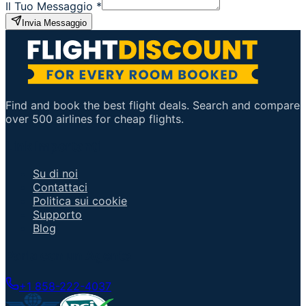
Il Tuo Messaggio
*
Invia Messaggio
Find and book the best flight deals. Search and compare
over 500 airlines for cheap flights.
Link Importanti
Su di noi
Contattaci
Politica sui cookie
Supporto
Blog
Parla con un Agente
+1 858-222-4037