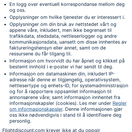
En logg over eventuell korrespondanse mellom deg
og oss.
Opplysninger om hvilke tjenester du er interessert i.
Opplysninger om din bruk av nettstedet vårt og
appene våre, inkludert, men ikke begrenset til
trafikkdata, stedsdata, nettleserlogger og andre
kommunikasjonsdata, uansett om disse innhentes av
faktureringshensyn eller annet, samt om de
ressursene du får tilgang til.
Informasjon om hvorvidt du har åpnet og klikket på
bestemt innhold i e-poster vi har sendt til deg.
Informasjon om datamaskinen din, inkludert IP-
adresse når denne er tilgjengelig, operativsystem,
nettlesertype og enhets-ID, for systemadministrasjon
og for å rapportere oppsamlet informasjon til
annonsørene våre; samt informasjon innhentet fra
informasjonskapsler (cookies). Les mer under
Regler
om informasjonskapsler
. Denne informasjonen gjør
oss ikke nødvendigvis i stand til å identifisere deg
personlig.
Flightdiscount.com krever ikke at du oppgir