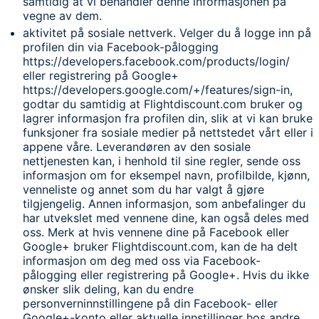
samtidig at vi behandler denne informasjonen på
vegne av dem.
aktivitet på sosiale nettverk. Velger du å logge inn på
profilen din via Facebook-pålogging
https://developers.facebook.com/products/login/
eller registrering på Google+
https://developers.google.com/+/features/sign-in,
godtar du samtidig at Flightdiscount.com bruker og
lagrer informasjon fra profilen din, slik at vi kan bruke
funksjoner fra sosiale medier på nettstedet vårt eller i
appene våre. Leverandøren av den sosiale
nettjenesten kan, i henhold til sine regler, sende oss
informasjon om for eksempel navn, profilbilde, kjønn,
venneliste og annet som du har valgt å gjøre
tilgjengelig. Annen informasjon, som anbefalinger du
har utvekslet med vennene dine, kan også deles med
oss. Merk at hvis vennene dine på Facebook eller
Google+ bruker Flightdiscount.com, kan de ha delt
informasjon om deg med oss via Facebook-
pålogging eller registrering på Google+. Hvis du ikke
ønsker slik deling, kan du endre
personverninnstillingene på din Facebook- eller
Google+-konto eller aktuelle innstillinger hos andre