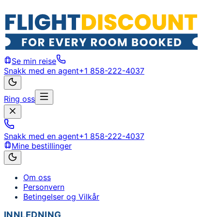
Se min reise
Snakk med en agent
+1 858-222-4037
Ring oss
Snakk med en agent
+1 858-222-4037
Mine bestillinger
Om oss
Personvern
Betingelser og Vilkår
INNLEDNING