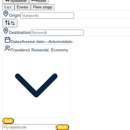
flybilletter
hotell
t.o.r.
Enveis
Flere stopp
Origin
Destination
Dates
Avreise dato
—
Ankomstdato
Travelers
1
Reisende
, Economy
Søk
Bruk