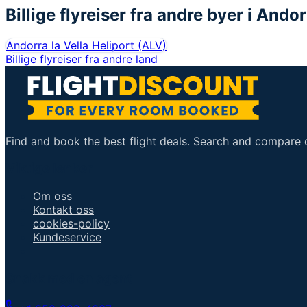
Billige flyreiser fra andre byer i
Andor
Andorra la Vella Heliport
(
ALV
)
Billige flyreiser fra andre land
Find and book the best flight deals. Search and compare ov
Viktige lenker
Om oss
Kontakt oss
cookies-policy
Kundeservice
Snakk med en agent