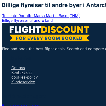
Billige flyreiser til andre byer i
Antarc
Teniente Rodolfo Marsh Martin Base
(
TNM
)
Billige flyreiser til andre land
Find and book the best flight deals. Search and compare ov
Viktige lenker
Om oss
Kontakt oss
cookies-policy
Kundeservice
Snakk med en agent