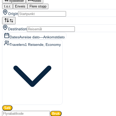
flybilletter
hotell
t.o.r.
Enveis
Flere stopp
Origin
Destination
Dates
Avreise dato
—
Ankomstdato
Travelers
1
Reisende
, Economy
Søk
Bruk