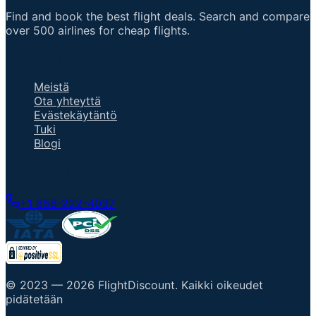
Find and book the best flight deals. Search and compare
over 500 airlines for cheap flights.
ärkeitä linkkejä
Meistä
Ota yhteyttä
Evästekäytäntö
Tuki
Blogi
Keskustele asiantuntijan kanssa
+1 858-222-4037
© 2023 —
2026
FlightDiscount
.
Kaikki oikeudet
pidätetään