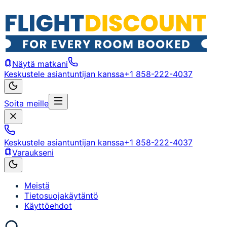
Näytä matkani
Keskustele asiantuntijan kanssa
+1 858-222-4037
Soita meille
Keskustele asiantuntijan kanssa
+1 858-222-4037
Varaukseni
Meistä
Tietosuojakäytäntö
Käyttöehdot