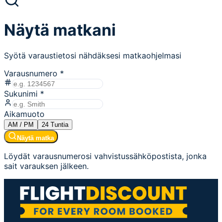
Näytä matkani
Syötä varaustietosi nähdäksesi matkaohjelmasi
Varausnumero
*
Sukunimi
*
Aikamuoto
AM / PM
24
Tuntia
Näytä matka
Löydät varausnumerosi vahvistussähköpostista, jonka
sait varauksen jälkeen.