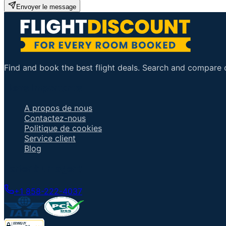
Envoyer le message
Find and book the best flight deals. Search and compare ov
Liens importants
A propos de nous
Contactez-nous
Politique de cookies
Service client
Blog
Parler à un agent
+1 858-222-4037