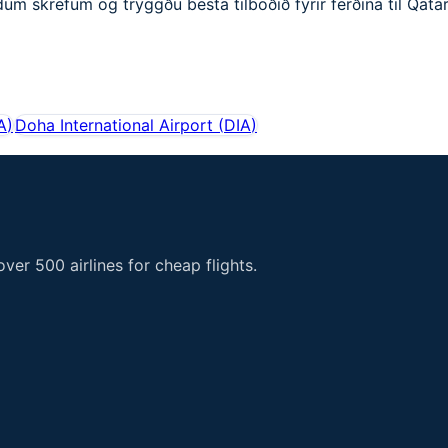
dum skrefum og tryggðu besta tilboðið fyrir ferðina til Qatar
A
)
Doha International Airport
(
DIA
)
er 500 airlines for cheap flights.