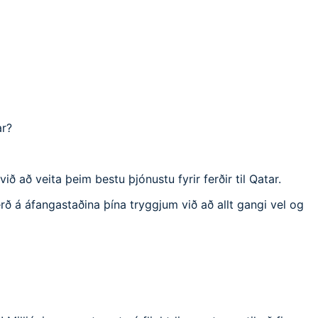
ar?
ð að veita þeim bestu þjónustu fyrir ferðir til Qatar.
erð á áfangastaðina þína tryggjum við að allt gangi vel og