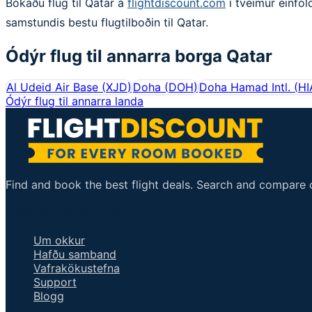
Bókaðu flug til Qatar á
flightdiscount.com
í tveimur einföl
samstundis bestu flugtilboðin til Qatar.
Ódýr flug til annarra borga
Qatar
Al Udeid Air Base
(
XJD
)
Doha
(
DOH
)
Doha Hamad Intl.
(
HI
Ódýr flug til annarra landa
Find and book the best flight deals. Search and compare ov
Mikilvægir tenglar
Um okkur
Hafðu samband
Vafrakökustefna
Support
Blogg