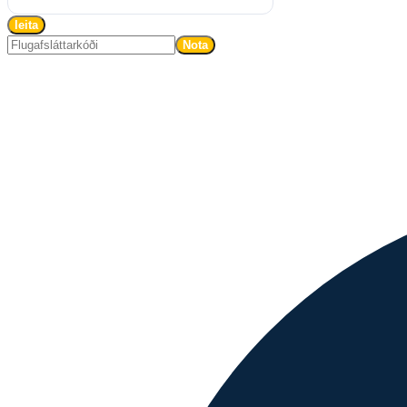
leita
Nota