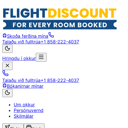
Skoða ferðina mína
Talaðu við fulltrúa
+1 858-222-4037
Hringdu í okkur
Talaðu við fulltrúa
+1 858-222-4037
Bókanirnar mínar
Um okkur
Persónuvernd
Skilmálar