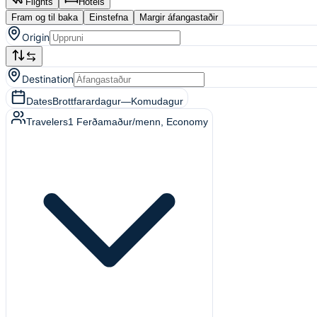
Flights
Hotels
Fram og til baka
Einstefna
Margir áfangastaðir
Origin
Destination
Dates
Brottfarardagur
—
Komudagur
Travelers
1
Ferðamaður/menn
, Economy