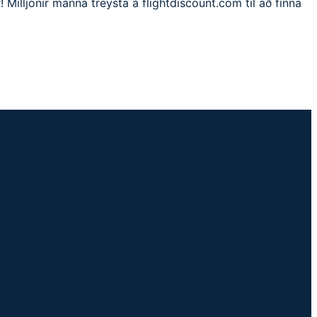
! Milljónir manna treysta á flightdiscount.com til að finna