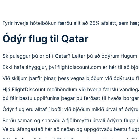
Fyrir hverja hótelbókun færðu allt að 25% afslátt, sem hæ
Ódýr flug til Qatar
Skipuleggur þú orlof í Qatar? Leitar þú að ódýrum flugum 
Ekki hafa áhyggjur, því flightdiscount.com er hér til að bj
Við skiljum þarfir þínar, þess vegna bjóðum við ódýrustu fl
Hjá FlightDiscount meðhöndlum við hverja færslu vandlega ti
þú fáir bestu upplifunina þegar þú ferðast til hvaða borgar
Ódýr flug eru alltaf í boði; við bjóðum mikið úrval af ódýr
Berðu saman og sparaðu á fjölbreyttu úrvali ódýrra fluga í
Veldu áfangastað hér að neðan og uppgötvaðu bestu flugti