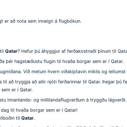
gt er að nota sem inneign á flugbókun.
til
Qatar
? Hefur þú áhyggjur af ferðakostnaði þínum til Qat
óða þér hagstæðustu flugin til hvaða borgar sem er í Qatar.
ugmiðana. Við metum hvern viðskiptavin mikils og leitumst vi
l að tryggja að allir njóti ferðarinnar til Qatar. Þegar þú f
 sem er í Qatar.
ustu innanlands- og millilandaflugverðum á tryggðu lágverði.
 dag til hvaða borgar sem er í Qatar!
lboðin til
Qatar
.