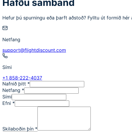
Hafðu samband
Hefur þú spurningu eða þarft aðstoð? Fylltu út formið hér 
Netfang
support@flightdiscount.com
Sími
+1 858-222-4037
Nafnið þitt
*
Netfang
*
Sími
Efni
*
Skilaboðin þín
*