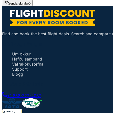
Senda skilaboð
Find and book the best flight deals. Search and compare ov
Mikilvægir tenglar
Um okkur
Hafðu samband
Vafrakökustefna
Support
Blogg
Talaðu við fulltrúa
+1 858-222-4037