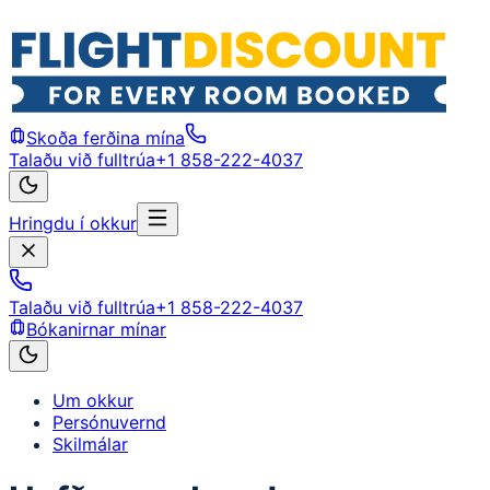
Skoða ferðina mína
Talaðu við fulltrúa
+1 858-222-4037
Hringdu í okkur
Talaðu við fulltrúa
+1 858-222-4037
Bókanirnar mínar
Um okkur
Persónuvernd
Skilmálar