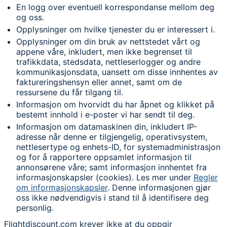
En logg over eventuell korrespondanse mellom deg
og oss.
Opplysninger om hvilke tjenester du er interessert i.
Opplysninger om din bruk av nettstedet vårt og
appene våre, inkludert, men ikke begrenset til
trafikkdata, stedsdata, nettleserlogger og andre
kommunikasjonsdata, uansett om disse innhentes av
faktureringshensyn eller annet, samt om de
ressursene du får tilgang til.
Informasjon om hvorvidt du har åpnet og klikket på
bestemt innhold i e-poster vi har sendt til deg.
Informasjon om datamaskinen din, inkludert IP-
adresse når denne er tilgjengelig, operativsystem,
nettlesertype og enhets-ID, for systemadministrasjon
og for å rapportere oppsamlet informasjon til
annonsørene våre; samt informasjon innhentet fra
informasjonskapsler (cookies). Les mer under
Regler
om informasjonskapsler
. Denne informasjonen gjør
oss ikke nødvendigvis i stand til å identifisere deg
personlig.
Flightdiscount.com krever ikke at du oppgir