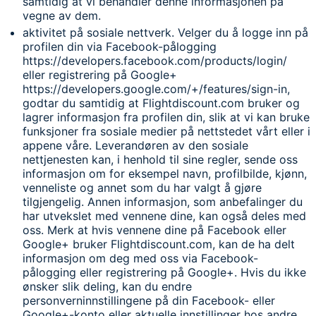
samtidig at vi behandler denne informasjonen på
vegne av dem.
aktivitet på sosiale nettverk. Velger du å logge inn på
profilen din via Facebook-pålogging
https://developers.facebook.com/products/login/
eller registrering på Google+
https://developers.google.com/+/features/sign-in,
godtar du samtidig at Flightdiscount.com bruker og
lagrer informasjon fra profilen din, slik at vi kan bruke
funksjoner fra sosiale medier på nettstedet vårt eller i
appene våre. Leverandøren av den sosiale
nettjenesten kan, i henhold til sine regler, sende oss
informasjon om for eksempel navn, profilbilde, kjønn,
venneliste og annet som du har valgt å gjøre
tilgjengelig. Annen informasjon, som anbefalinger du
har utvekslet med vennene dine, kan også deles med
oss. Merk at hvis vennene dine på Facebook eller
Google+ bruker Flightdiscount.com, kan de ha delt
informasjon om deg med oss via Facebook-
pålogging eller registrering på Google+. Hvis du ikke
ønsker slik deling, kan du endre
personverninnstillingene på din Facebook- eller
Google+-konto eller aktuelle innstillinger hos andre