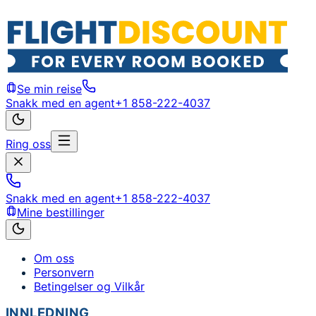
Se min reise
Snakk med en agent
+1 858-222-4037
Ring oss
Snakk med en agent
+1 858-222-4037
Mine bestillinger
Om oss
Personvern
Betingelser og Vilkår
INNLEDNING